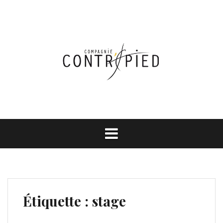
Aller
au
contenu
Étiquette :
stage