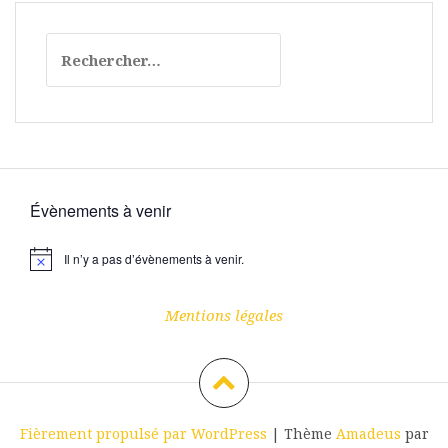
Rechercher :
Évènements à venir
Il n’y a pas d’évènements à venir.
N
o
t
i
Mentions légales
c
e
Fièrement propulsé par WordPress
|
Thème
Amadeus
par