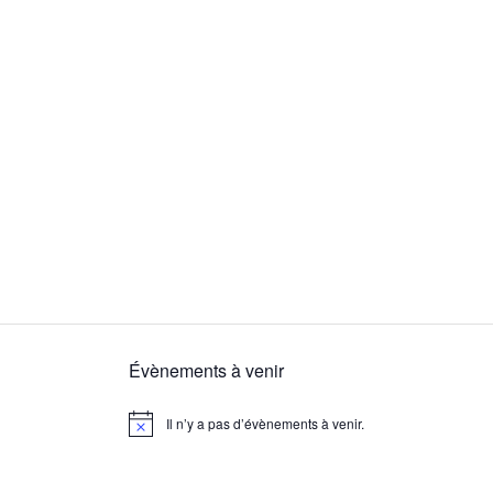
Évènements à venir
Il n’y a pas d’évènements à venir.
N
o
t
i