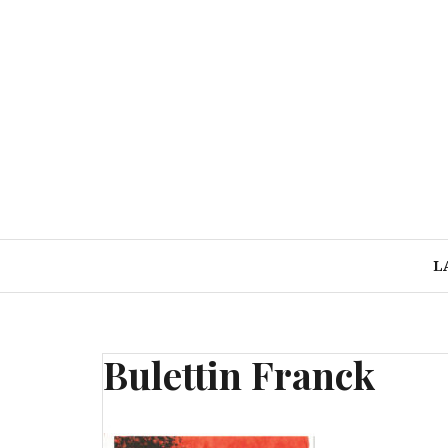
Aller
au
contenu
L
Bulettin Franck