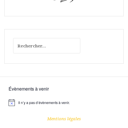
Rechercher :
Évènements à venir
Il n’y a pas d’évènements à venir.
N
o
t
i
Mentions légales
c
e