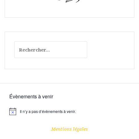
Rechercher :
Évènements à venir
Il n’y a pas d’évènements à venir.
N
o
t
i
Mentions légales
c
e