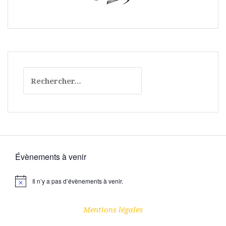
Rechercher :
Évènements à venir
Il n’y a pas d’évènements à venir.
N
o
t
i
Mentions légales
c
e