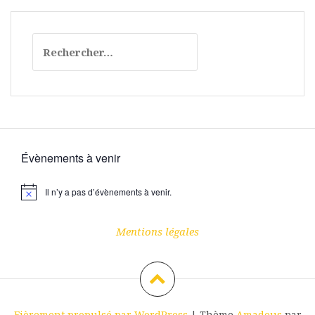
Rechercher :
Évènements à venir
Il n’y a pas d’évènements à venir.
N
o
t
i
Mentions légales
c
e
Fièrement propulsé par WordPress
|
Thème
Amadeus
par