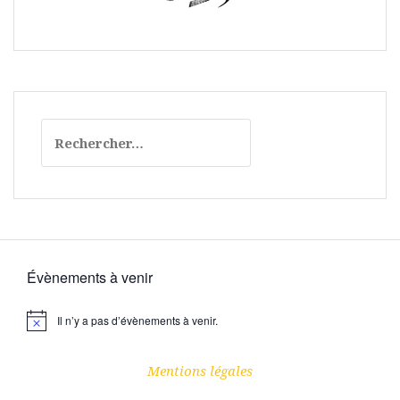
Rechercher :
Évènements à venir
Il n’y a pas d’évènements à venir.
N
o
t
i
Mentions légales
c
e