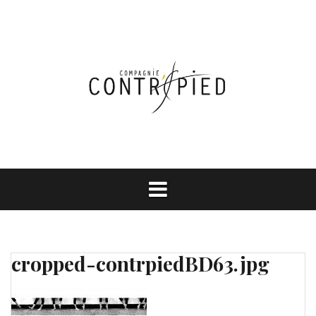
Aller
au
contenu
cropped-contrpiedBD63.jpg