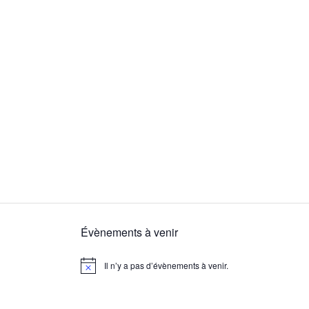
Évènements à venir
Il n’y a pas d’évènements à venir.
N
o
t
i