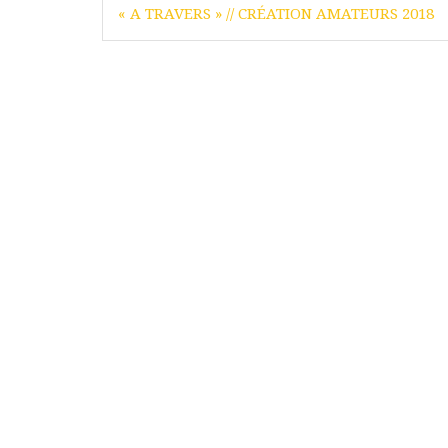
« A TRAVERS » // CRÉATION AMATEURS 2018
de
l’article