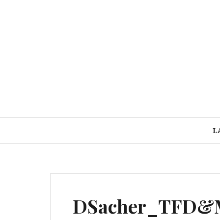
Aller
au
contenu
L
DSacher_TFD&