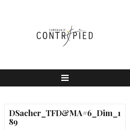
Aller
au
contenu
DSacher_TFD&MA#6_Dim_1
89