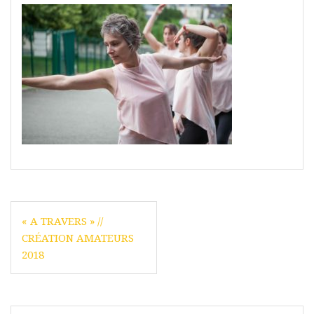
Navigation
« A TRAVERS » //
de
CRÉATION AMATEURS
l’article
2018